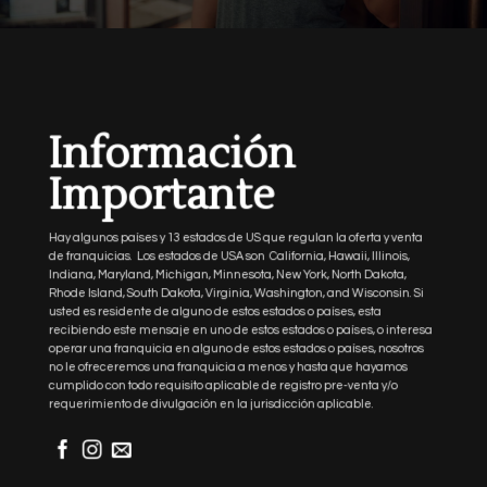
Información
Importante
Hay algunos países y 13 estados de US que regulan la oferta y venta
de franquicias. Los estados de USA son California, Hawaii, Illinois,
Indiana, Maryland, Michigan, Minnesota, New York, North Dakota,
Rhode Island, South Dakota, Virginia, Washington, and Wisconsin. Si
usted es residente de alguno de estos estados o países, esta
recibiendo este mensaje en uno de estos estados o países, o interesa
operar una franquicia en alguno de estos estados o países, nosotros
no le ofreceremos una franquicia a menos y hasta que hayamos
cumplido con todo requisito aplicable de registro pre-venta y/o
requerimiento de divulgación en la jurisdicción aplicable.